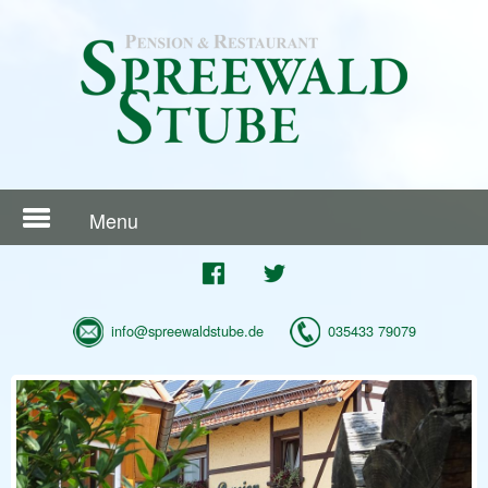
Menu
info@spreewaldstube.de
035433 79079