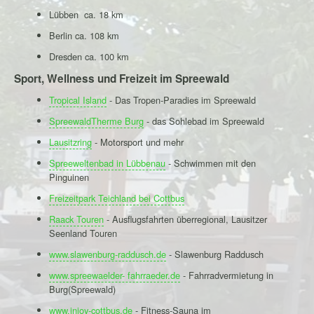
Lübben ca. 18 km
Berlin ca. 108 km
Dresden ca. 100 km
Sport, Wellness und Freizeit im Spreewald
Tropical Island
- Das Tropen-Paradies im Spreewald
SpreewaldTherme Burg
- das Sohlebad im Spreewald
Lausitzring
- Motorsport und mehr
Spreeweltenbad in Lübbenau
- Schwimmen mit den
Pinguinen
Freizeitpark Teichland bei Cottbus
Raack Touren
-
Ausflugsfahrten überregional, Lausitzer
Seenland Touren
www.slawenburg-raddusch.de
- Slawenburg Raddusch
www.spreewaelder- fahrraeder.de
- Fahrradvermietung in
Burg(Spreewald)
www.injoy-cottbus.de
- Fitness-Sauna im