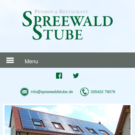
Menu
info@spreewaldstube.de
035433 79079